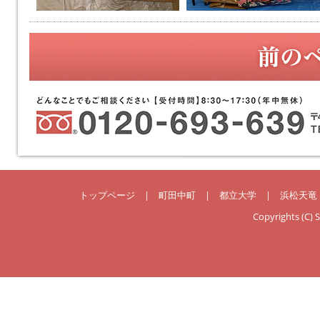
トップページ
|
町田中町
|
都立大学
|
浜松天竜
Copyrights (C) 