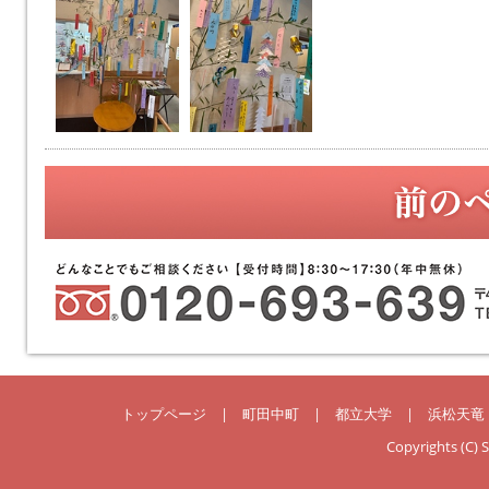
トップページ
|
町田中町
|
都立大学
|
浜松天竜
Copyrights (C) 